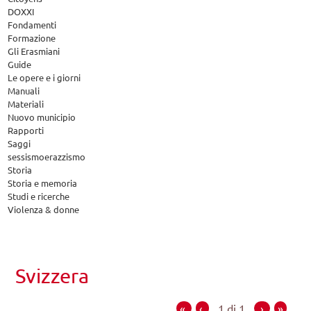
DOXXI
Fondamenti
Formazione
Gli Erasmiani
Guide
Le opere e i giorni
Manuali
Materiali
Nuovo municipio
Rapporti
Saggi
sessismoerazzismo
Storia
Storia e memoria
Studi e ricerche
Violenza & donne
Svizzera
«
‹
1 di 1
›
»