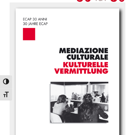
Attiva/disattiva alto contrasto
Attiva/disattiva dimensione testo