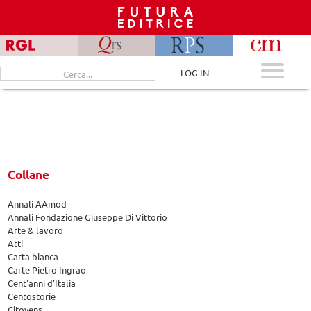
Skip
to
content
Cerca
LOG IN
per:
Collane
Annali AAmod
Annali Fondazione Giuseppe Di Vittorio
Arte & lavoro
Atti
Carta bianca
Carte Pietro Ingrao
Cent'anni d'Italia
Centostorie
Citoyens