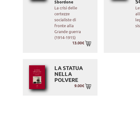
S
Sbordone
La crisi delle
Le
certezze
al
socialiste di
le
fronte alla
si
Grande guerra
(1914-1915)
13.00€
LA STATUA
NELLA
POLVERE
9.00€