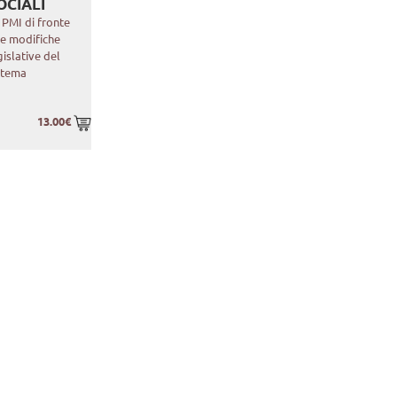
OCIALI
 PMI di fronte
le modifiche
gislative del
stema
13.00€