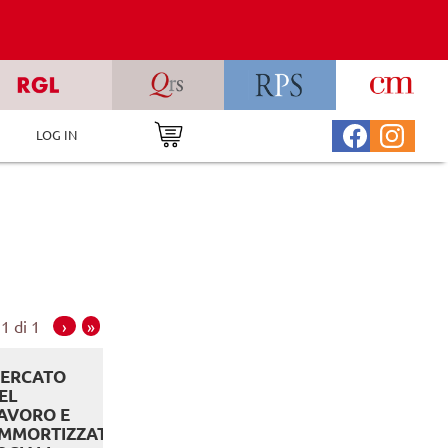
LOG IN
1 di 1
›
»
ERCATO
EL
AVORO E
MMORTIZZATORI