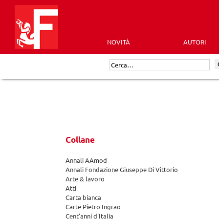
Skip
to
content
NOVITÀ
AUTORI
Futura
Cerca:
Editrice
Collane
Annali AAmod
Annali Fondazione Giuseppe Di Vittorio
Arte & lavoro
Atti
Carta bianca
Carte Pietro Ingrao
Cent'anni d'Italia