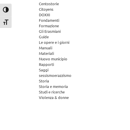
Centostorie
Citoyens
Attiva/disattiva alto contrasto
DOXXI
Fondamenti
Attiva/disattiva dimensione testo
Formazione
Gli Erasmiani
Guide
Le opere e i giorni
Manuali
Materiali
Nuovo municipio
Rapporti
Saggi
sessismoerazzismo
Storia
Storia e memoria
Studi e ricerche
Violenza & donne