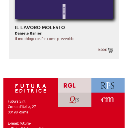
IL LAVORO MOLESTO
Daniele Ranieri
Il mobbing: cos'è e come prevenirlo
9.00€
Futura S.r.l.
Corso d’Italia, 27
00198 Roma
E-mail:
futura-