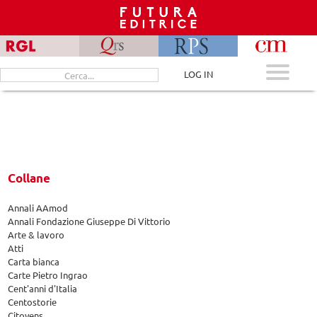
Skip
to
content
Cerca
LOG IN
per:
Collane
Annali AAmod
Annali Fondazione Giuseppe Di Vittorio
Arte & lavoro
Atti
Carta bianca
Carte Pietro Ingrao
Cent'anni d'Italia
Centostorie
Citoyens