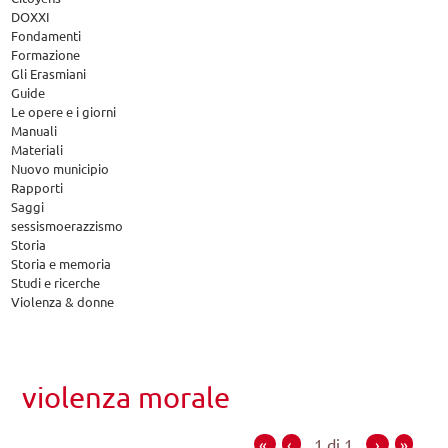
DOXXI
Fondamenti
Formazione
Gli Erasmiani
Guide
Le opere e i giorni
Manuali
Materiali
Nuovo municipio
Rapporti
Saggi
sessismoerazzismo
Storia
Storia e memoria
Studi e ricerche
Violenza & donne
violenza morale
«
‹
1 di 1
›
»