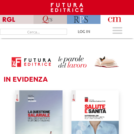
Skip
to
content
Cerca
LOG IN
per:
IN EVIDENZA