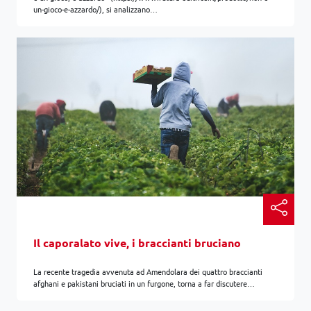
un-gioco-e-azzardo/), si analizzano…
Il caporalato vive, i braccianti bruciano
La recente tragedia avvenuta ad Amendolara dei quattro braccianti
afghani e pakistani bruciati in un furgone, torna a far discutere…