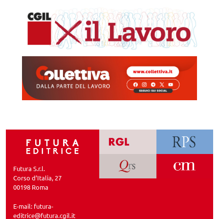
Futura S.r.l.
Corso d’Italia, 27
00198 Roma
E-mail:
futura-
editrice@futura.cgil.it