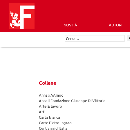
Skip
to
content
NOVITÀ
AUTORI
Futura
Cerca:
Editrice
Collane
Annali AAmod
Annali Fondazione Giuseppe Di Vittorio
Arte & lavoro
Atti
Carta bianca
Carte Pietro Ingrao
Cent'anni d'Italia