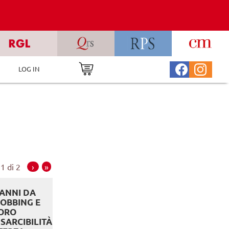
LOG IN
1 di 2
›
»
ANNI DA
OBBING E
ORO
ISARCIBILITÀ