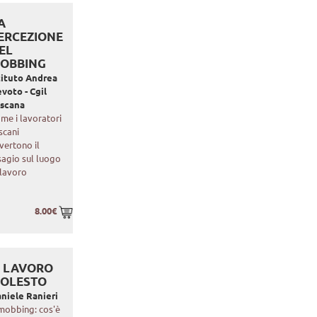
A
ERCEZIONE
EL
OBBING
tituto Andrea
voto - Cgil
scana
me i lavoratori
scani
vertono il
sagio sul luogo
 lavoro
8.00€
L LAVORO
OLESTO
niele Ranieri
 mobbing: cos'è