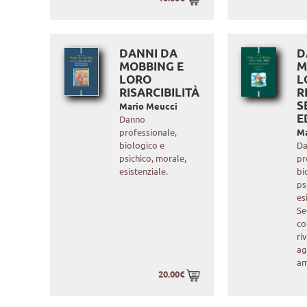
DANNI DA
D
MOBBING E
M
LORO
L
RISARCIBILITÀ
R
S
Mario Meucci
E
Danno
professionale,
Ma
biologico e
D
psichico, morale,
pr
esistenziale.
bi
ps
es
Se
co
ri
ag
am
20.00€