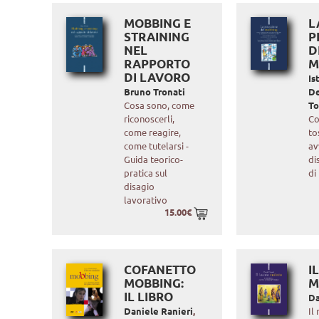
MOBBING E
L
STRAINING
P
NEL
D
RAPPORTO
M
DI LAVORO
Is
Bruno Tronati
De
Cosa sono, come
To
riconoscerli,
Co
come reagire,
to
come tutelarsi -
av
Guida teorico-
di
pratica sul
di
disagio
lavorativo
15.00€
COFANETTO
I
MOBBING:
M
IL LIBRO
Da
Daniele Ranieri
,
Il