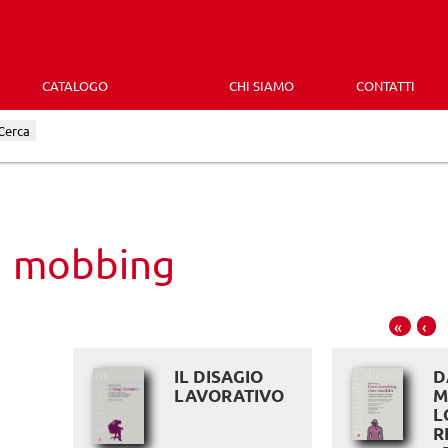
CATALOGO
CHI SIAMO
CONTATTI
Cerca
mobbing
«
‹
IL DISAGIO
D
LAVORATIVO
M
L
R