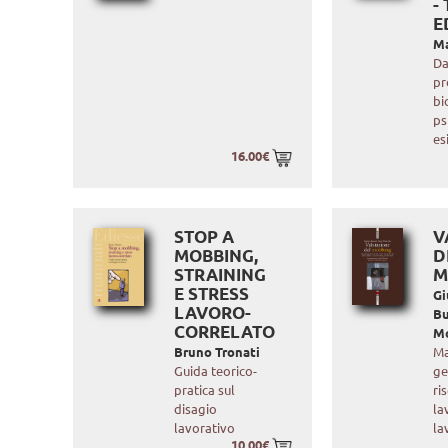
-
E
Ma
D
pr
bi
ps
es
16.00€
STOP A
V
MOBBING,
D
STRAINING
M
E STRESS
Gi
LAVORO-
Bu
CORRELATO
M
Bruno Tronati
Ma
Guida teorico-
ge
pratica sul
ri
disagio
la
lavorativo
la
10.00€