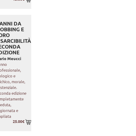
ANNI DA
OBBING E
ORO
ISARCIBILITÀ.
ECONDA
DIZIONE
rio Meucci
anno
ofessionale,
ologico e
ichico, morale,
istenziale.
conda edizione
mpletamente
veduta,
giornata e
pliata
25.00€