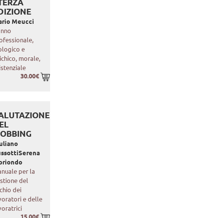
 TERZA
DIZIONE
rio Meucci
anno
ofessionale,
ologico e
ichico, morale,
istenziale
30.00€
ALUTAZIONE
EL
OBBING
uliano
ssotti
Serena
oriondo
nuale per la
stione del
schio dei
voratori e delle
voratrici
15.00€