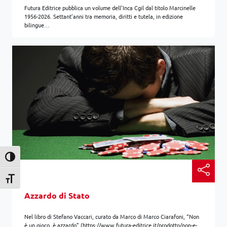
Futura Editrice pubblica un volume dell’Inca Cgil dal titolo Marcinelle
1956-2026. Settant’anni tra memoria, diritti e tutela, in edizione
bilingue…
Attiva/disattiva alto contrasto
Attiva/disattiva dimensione testo
Azzardo di Stato
Nel libro di Stefano Vaccari, curato da Marco di Marco Ciarafoni, “Non
è un gioco, è azzardo” (https://www.futura-editrice.it/prodotto/non-e-