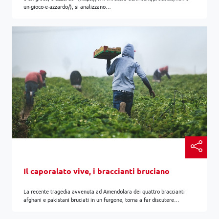
un-gioco-e-azzardo/), si analizzano…
Il caporalato vive, i braccianti bruciano
La recente tragedia avvenuta ad Amendolara dei quattro braccianti
afghani e pakistani bruciati in un furgone, torna a far discutere…