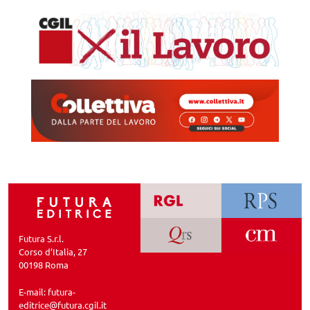
Futura S.r.l.
Corso d’Italia, 27
00198 Roma
E-mail:
futura-
editrice@futura.cgil.it