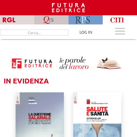
Skip
to
content
Cerca
LOG IN
per:
IN EVIDENZA