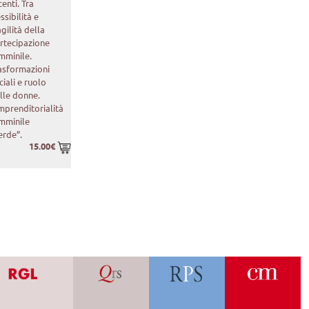
centi. Tra
essibilità e
agilità della
rtecipazione
mminile.
asformazioni
ciali e ruolo
lle donne.
imprenditorialità
mminile
erde”.
15.00€