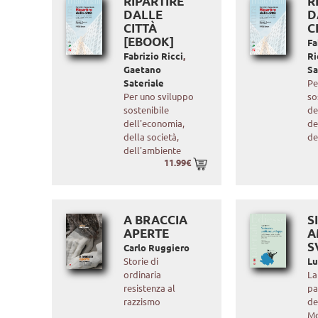
RIPARTIRE
R
DALLE
D
CITTÀ
C
[EBOOK]
Fa
Fabrizio Ricci
,
Ri
Gaetano
Sa
Sateriale
Pe
Per uno sviluppo
so
sostenibile
de
dell'economia,
de
della società,
de
dell'ambiente
11.99€
A BRACCIA
S
APERTE
A
S
Carlo Ruggiero
Storie di
Lu
ordinaria
La
resistenza al
pa
razzismo
de
Mo