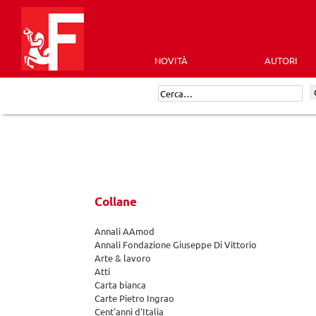
Skip
to
content
NOVITÀ
AUTORI
Futura
Cerca:
Editrice
Collane
Annali AAmod
Annali Fondazione Giuseppe Di Vittorio
Arte & lavoro
Atti
Carta bianca
Carte Pietro Ingrao
Cent'anni d'Italia