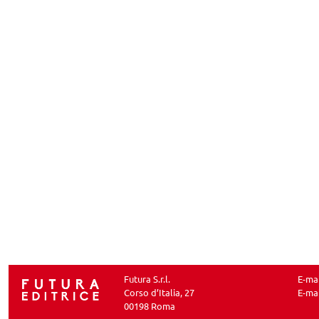
Futura S.r.l.
E-ma
Corso d’Italia, 27
E-ma
00198 Roma