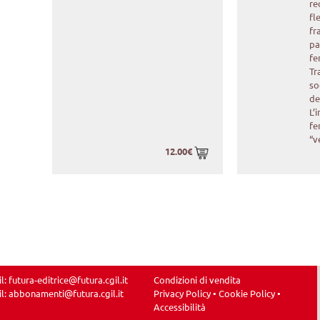
re
fl
fr
pa
fe
Tr
so
de
L’
fe
“v
12.00€
il:
futura-editrice@futura.cgil.it
Condizioni di vendita
il:
abbonamenti@futura.cgil.it
Privacy Policy
•
Cookie Policy
•
Accessibilità