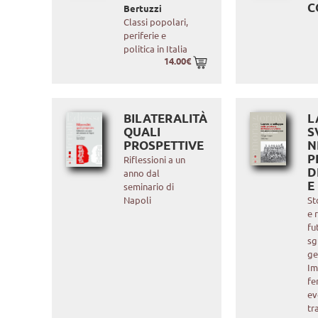
C
Bertuzzi
Classi popolari,
periferie e
politica in Italia
14.00€
BILATERALITÀ
L
QUALI
S
PROSPETTIVE
N
P
Riflessioni a un
D
anno dal
E
seminario di
Napoli
St
e 
fu
sg
ge
Im
fe
ev
tr