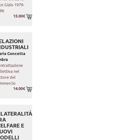
to Gizio 1979-
96
15.00€
ELAZIONI
NDUSTRIALI
ria Concetta
mbra
ntrattazione
llettiva nel
ttore del
mmercio
14.00€
ILATERALITÀ
RA
ELFARE E
UOVI
ODELLI