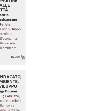
IPARTIRE
ALLE
ITTÀ
brizio
cci
Gaetano
teriale
r uno sviluppo
stenibile
ll'economia,
lla società,
ll'ambiente
15.00€
INDACATO,
MBIENTE,
VILUPPO
igi Piccioni
 Cgil Abruzzo, i
rchi e le origini
lla riserva
nte Genzana-