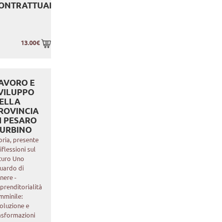
ONTRATTUALI
13.00€
AVORO E
VILUPPO
ELLA
ROVINCIA
I PESARO
 URBINO
oria, presente
riflessioni sul
turo Uno
uardo di
nere -
prenditorialità
mminile:
oluzione e
asformazioni