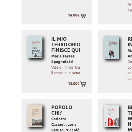
Al
19
14.00€
IL MIO
R
TERRITORIO
I
FINISCE QUI
Ma
Maria Teresa
A
Spagnoletti
Co
Vite di minori tra
co
il reato e la pena
se
co
13.00€
POPOLO
B
CHI?
T
W
Carlotta
N
Caciagli
,
Loris
M
Caruso
,
Niccolò