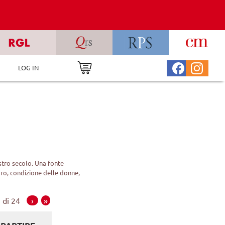
LOG IN
ostro secolo. Una fonte
voro, condizione delle donne,
 di 24
›
»