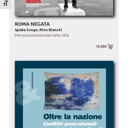
Attiva/disattiva dimensione testo
ROMA NEGATA
Igiaba Scego
,
Rino Bianchi
Percorsi postcoloniali nella città
15.00€