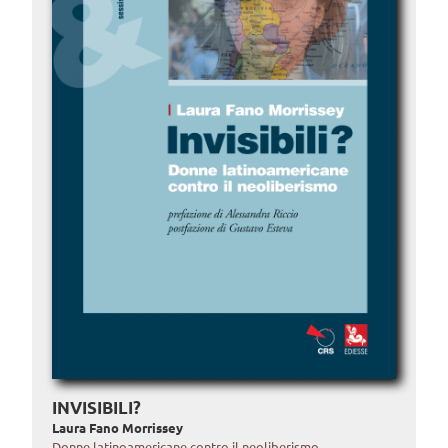
INVISIBILI?
Laura Fano Morrissey
Donne latinoamericane contro il neoliberismo