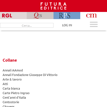
Skip
to
content
Cerca
LOG IN
per:
Collane
Annali AAmod
Annali Fondazione Giuseppe Di Vittorio
Arte & lavoro
Atti
Carta bianca
Carte Pietro Ingrao
Cent'anni d'Italia
Centostorie
Citoyens