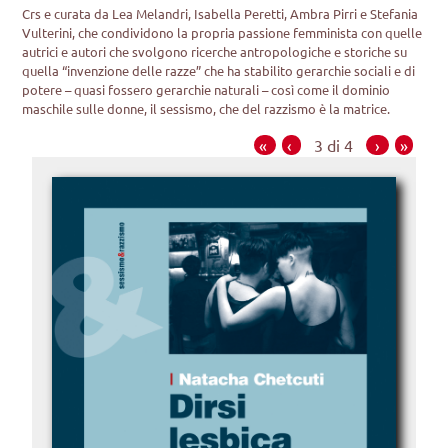
Crs e curata da Lea Melandri, Isabella Peretti, Ambra Pirri e Stefania
Vulterini, che condividono la propria passione femminista con quelle
autrici e autori che svolgono ricerche antropologiche e storiche su
quella “invenzione delle razze” che ha stabilito gerarchie sociali e di
potere – quasi fossero gerarchie naturali – così come il dominio
maschile sulle donne, il sessismo, che del razzismo è la matrice.
«
‹
3 di 4
›
»