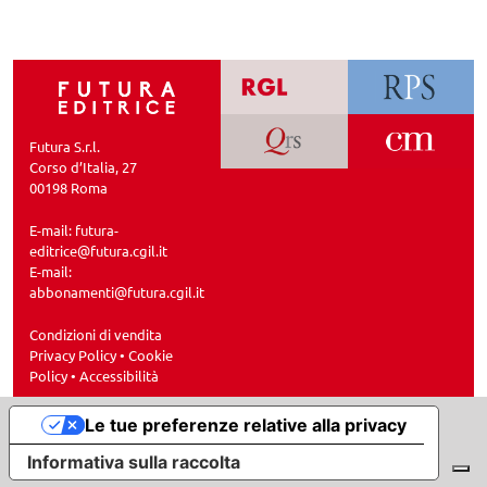
Futura S.r.l.
Corso d’Italia, 27
00198 Roma
E-mail:
futura-
editrice@futura.cgil.it
E-mail:
abbonamenti@futura.cgil.it
Condizioni di vendita
Privacy Policy
•
Cookie
Policy
•
Accessibilità
Le tue preferenze relative alla privacy
Informativa sulla raccolta