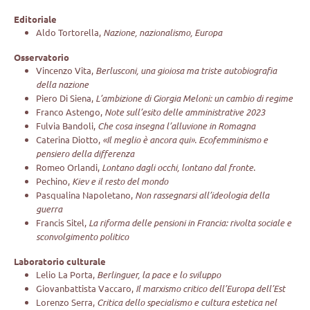
Editoriale
Aldo Tortorella,
Nazione, nazionalismo, Europa
Osservatorio
Vincenzo Vita,
Berlusconi, una gioiosa ma triste autobiografia
della nazione
Piero Di Siena,
L’ambizione di Giorgia Meloni:
un cambio di regime
Franco Astengo,
Note sull’esito delle amministrative 2023
Fulvia Bandoli,
Che cosa insegna l’alluvione in Romagna
Caterina Diotto,
«Il meglio è ancora qui».
Ecofemminismo e
pensiero della differenza
Romeo Orlandi,
Lontano dagli occhi, lontano dal fronte.
Pechino,
Kiev e il resto del mondo
Pasqualina Napoletano,
Non rassegnarsi all’ideologia della
guerra
Francis Sitel,
La riforma delle pensioni in Francia: rivolta sociale e
sconvolgimento politico
Laboratorio culturale
Lelio La Porta,
Berlinguer, la pace e lo sviluppo
Giovanbattista Vaccaro,
Il marxismo critico dell’Europa dell’Est
Lorenzo Serra,
Critica dello specialismo e cultura estetica nel