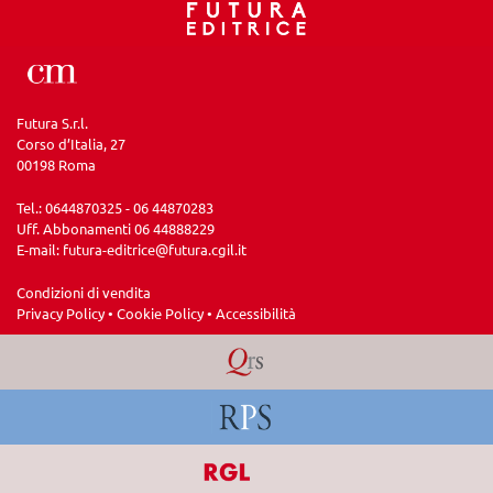
Futura S.r.l.
Corso d’Italia, 27
00198 Roma
Tel.: 0644870325 - 06 44870283
Uff. Abbonamenti 06 44888229
E-mail:
futura-editrice@futura.cgil.it
Condizioni di vendita
Privacy Policy
•
Cookie Policy
•
Accessibilità