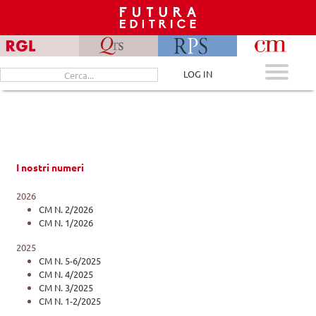
Skip
to
content
Cerca
LOG IN
per:
I nostri numeri
2026
CM N. 2/2026
CM N. 1/2026
2025
CM N. 5-6/2025
CM N. 4/2025
CM N. 3/2025
CM N. 1-2/2025