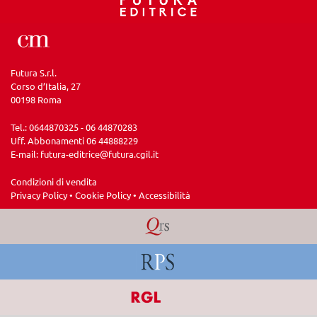
Futura S.r.l.
Corso d’Italia, 27
00198 Roma
Tel.: 0644870325 - 06 44870283
Uff. Abbonamenti 06 44888229
E-mail:
futura-editrice@futura.cgil.it
Condizioni di vendita
Privacy Policy
•
Cookie Policy
•
Accessibilità