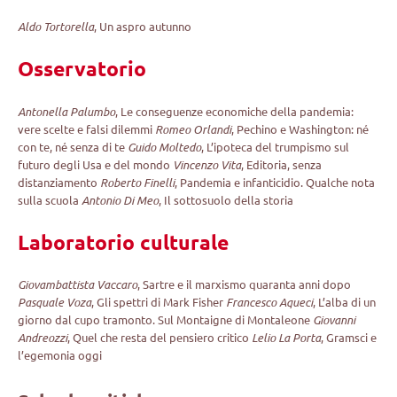
Aldo Tortorella
, Un aspro autunno
Osservatorio
Antonella Palumbo
, Le conseguenze economiche della pandemia:
vere scelte e falsi dilemmi
Romeo Orlandi
, Pechino e Washington: né
con te, né senza di te
Guido Moltedo
, L’ipoteca del trumpismo sul
futuro degli Usa e del mondo
Vincenzo Vita
, Editoria, senza
distanziamento
Roberto Finelli
, Pandemia e infanticidio. Qualche nota
sulla scuola
Antonio Di Meo
, Il sottosuolo della storia
Laboratorio culturale
Giovambattista Vaccaro
, Sartre e il marxismo quaranta anni dopo
Pasquale Voza
, Gli spettri di Mark Fisher
Francesco Aqueci
, L’alba di un
giorno dal cupo tramonto. Sul Montaigne di Montaleone
Giovanni
Andreozzi
, Quel che resta del pensiero critico
Lelio La Porta
, Gramsci e
l’egemonia oggi