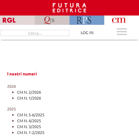
Skip
to
content
Cerca
LOG IN
per:
I nostri numeri
2026
CM N. 2/2026
CM N. 1/2026
2025
CM N. 5-6/2025
CM N. 4/2025
CM N. 3/2025
CM N. 1-2/2025