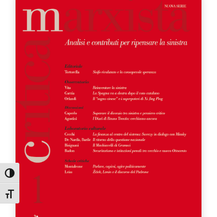
Attiva/disattiva alto contrasto
Attiva/disattiva dimensione testo