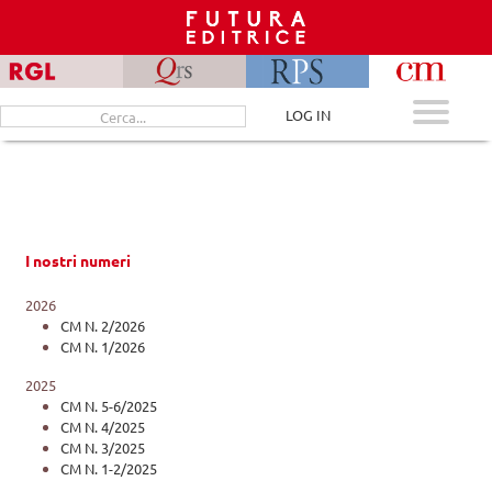
Skip
to
content
Cerca
LOG IN
per:
I nostri numeri
2026
CM N. 2/2026
CM N. 1/2026
2025
CM N. 5-6/2025
CM N. 4/2025
CM N. 3/2025
CM N. 1-2/2025