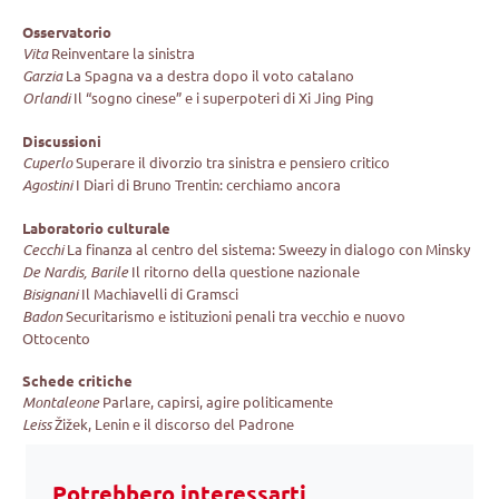
Osservatorio
Vita
Reinventare la sinistra
Garzia
La Spagna va a destra dopo il voto catalano
Orlandi
Il “sogno cinese” e i superpoteri di Xi Jing Ping
Discussioni
Cuperlo
Superare il divorzio tra sinistra e pensiero critico
Agostini
I Diari di Bruno Trentin: cerchiamo ancora
Laboratorio culturale
Cecchi
La finanza al centro del sistema: Sweezy in dialogo con Minsky
De Nardis, Barile
Il ritorno della questione nazionale
Bisignani
Il Machiavelli di Gramsci
Badon
Securitarismo e istituzioni penali tra vecchio e nuovo
Ottocento
Schede critiche
Montaleone
Parlare, capirsi, agire politicamente
Leiss
Žižek, Lenin e il discorso del Padrone
Potrebbero interessarti