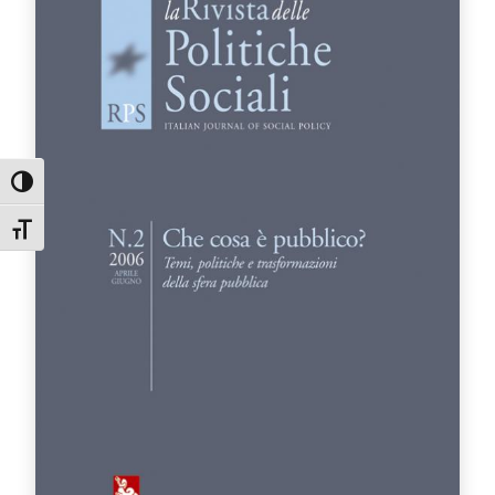
Attiva/disattiva alto contrasto
Attiva/disattiva dimensione testo