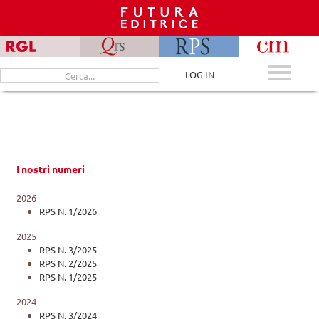
Skip
to
content
Cerca
LOG IN
per:
I nostri numeri
2026
RPS N. 1/2026
2025
RPS N. 3/2025
RPS N. 2/2025
RPS N. 1/2025
2024
RPS N. 3/2024