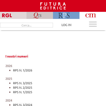
Skip
to
content
Cerca
LOG IN
per:
I nostri numeri
2026
RPS N. 1/2026
2025
RPS N. 3/2025
RPS N. 2/2025
RPS N. 1/2025
2024
RPS N. 3/2024