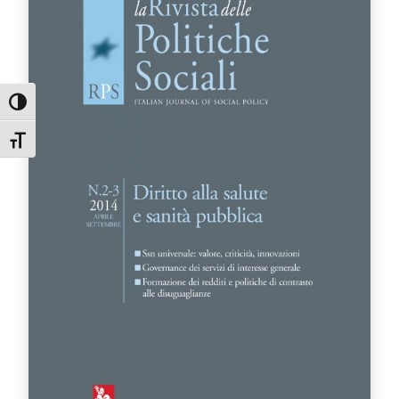
Attiva/disattiva alto contrasto
Attiva/disattiva dimensione testo