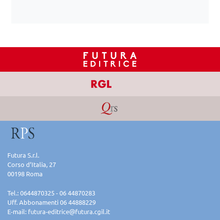
Futura S.r.l.
Corso d’Italia, 27
00198 Roma
Tel.: 0644870325 - 06 44870283
Uff. Abbonamenti 06 44888229
E-mail:
futura-editrice@futura.cgil.it