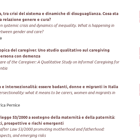
ra, tra crisi del sistema e dinamiche di disuguaglianza. Cosa sta
 relazione genere e cura?
systemic crisis and dynamics of inequality. What is happening in
between gender and care?
a
opica del caregiver. Uno studio qualitativo sul caregiving
 persona con demenza
re of the Caregiver: A Qualitative Study on Informal Caregiving for
ntia
a e intersezionalità: essere badanti, donne e migranti in Italia
rsectionality: what it means to be carers, women and migrants in
ica Pernice
a legge 53/2000 a sostegno della maternità e della paternità:
ti, prospettive e rischi emergenti
 after Law 53/2000 promoting motherhood and fatherhood:
spects, and emerging risks