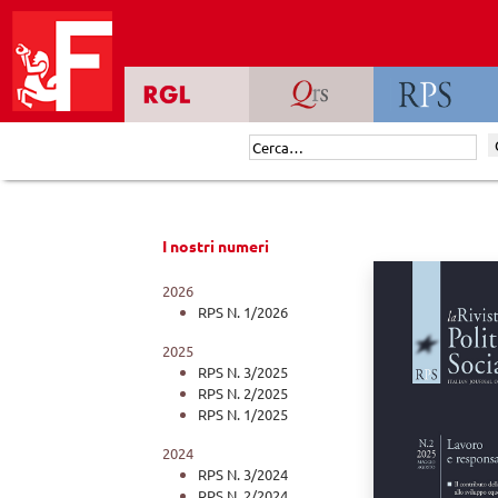
Skip
to
content
Cerca:
I nostri numeri
2026
RPS N. 1/2026
2025
RPS N. 3/2025
RPS N. 2/2025
RPS N. 1/2025
2024
RPS N. 3/2024
RPS N. 2/2024