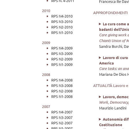
RPS N. 4-2011
Francesca Re Dav
2010
APPROFONDIMENTI
RPS N4-2010
RPS N3-2010
La cura come at
RPS N2-2010
badanti dell’Uni
RPS N1-2010
Care giving work as
Chianti Union of Mu
2009
Sandra Burchi
,
Da
RPS N4-2009
RPS N3-2009
Lavoro di cura 
RPS N2-2009
America
RPS N1-2009
Care tasks: an ana
Mariana De Dios 
2008
RPS N4-2008
ATTUALITÀ Lavoro e is
RPS N3-2008
RPS N2-2008
RPS N1-2008
Lavoro, democr
Work, Democracy, 
2007
Maurizio Landini
RPS N4-2007
RPS N3-2007
Autonomia diffe
RPS N2-2007
Costituzione
RPS N1-2007