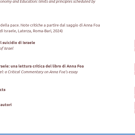
onomy and Education: limits and principles scheduled by
ella pace. Note critiche a partire dal saggio di Anna Foa
 di Israele, Laterza, Roma-Bari, 2024)
 suicidio di Israele
f Israel
Israele: una lettura critica del libro di Anna Foa
ael: a Critical Commentary on Anna Foa’s essay
cts
 autori