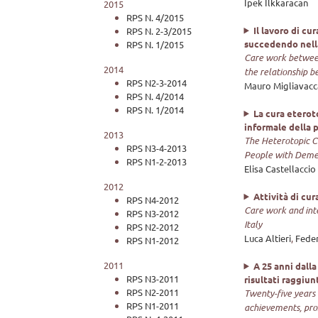
Ipek İlkkaracan
2015
RPS N. 4/2015
Il lavoro di cu
RPS N. 2-3/2015
succedendo nella
RPS N. 1/2015
Care work between 
2014
the relationship 
RPS N2-3-2014
Mauro Migliavacc
RPS N. 4/2014
RPS N. 1/2014
La cura eterot
informale della
2013
The Heterotopic Ca
RPS N3-4-2013
People with Deme
RPS N1-2-2013
Elisa Castellaccio
2012
Attività di cur
RPS N4-2012
Care work and inte
RPS N3-2012
Italy
RPS N2-2012
Luca Altieri
,
Feder
RPS N1-2012
2011
A 25 anni dall
RPS N3-2011
risultati raggiun
RPS N2-2011
Twenty-five years
RPS N1-2011
achievements, pro