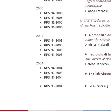
Differentiated aut
Constitution
2006
Gianna Fracassi
RPS N4-2006
RPS N3-2006
DIBATTITO L’urgenza d
RPS N2-2006
(Anna Foa, Il suicidio
RPS N1-2006
A proposito del
2005
About the Suicide o
RPS N4-2005
Andrea Ricciardi
RPS N3-2005
RPS N2-2005
Il suicidio di 
RPS N1-2005
The Suicide of Isr
2004
Helena Janeczek
RPS N4-2004
RPS N2-2004
English Abstra
RPS N1-2004
Le autrici e gli
RPS N3-2004