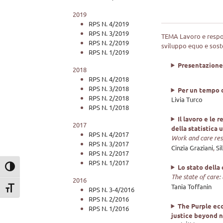
2019
RPS N. 4/2019
RPS N. 3/2019
TEMA Lavoro e respons
RPS N. 2/2019
sviluppo equo e soste
RPS N. 1/2019
Presentazion
2018
RPS N. 4/2018
RPS N. 3/2018
Per un tempo di
RPS N. 2/2018
Livia Turco
RPS N. 1/2018
Il lavoro e le 
2017
della statistica u
RPS N. 4/2017
Work and care respo
RPS N. 3/2017
Cinzia Graziani
,
Si
RPS N. 2/2017
RPS N. 1/2017
Lo stato della
Attiva/disattiva alto contrasto
The state of care
2016
Tania Toffanin
Attiva/disattiva dimensione testo
RPS N. 3-4/2016
RPS N. 2/2016
The Purple ec
RPS N. 1/2016
justice beyond n