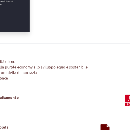
tà di cura
ella purple economy allo sviluppo equo e sostenibile
uturo della democrazia
 pace
tuitamente
mpleta