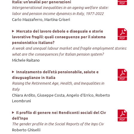
Italia: un’analisi per generazioni
Intergenerational inequalities in an ageing welfare state:
labor and pension income dynamics in Italy, 1977-2022
Carlo Mazzaferro
,
Martina Griseri
Mercato del lavoro debole e diseguale e storie
lavorative fragili: quali conseguenze per il sistema
pensionistico italiano?
A weak and unequal labour market and fragile employment stories:
what are the consequences for Italian pension system?
Michele Raitano
Innalzamento dell’età pensionabile, salute e
disuguaglianze in Italia
Raising the Retirement Age, Health, and Inequalities in
Italy
Chiara Ardito
,
Giuseppe Costa
,
Angelo d'Errico
,
Roberto
Leombruni
Il profilo di genere nei Rendiconti sociali del Civ
dell’Inps
The gender profile in the Social Reports of the Inps Civ
Roberto Ghiselli