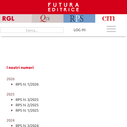
Skip
to
content
Cerca
LOG IN
per:
I nostri numeri
2026
RPS N. 1/2026
2025
RPS N. 3/2025
RPS N. 2/2025
RPS N. 1/2025
2024
RPS N. 3/2024