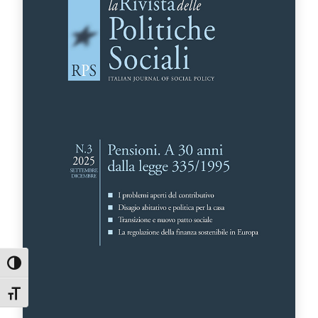
Attiva/disattiva alto contrasto
Attiva/disattiva dimensione testo