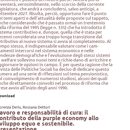
iventerà, verosimilmente, nello scorcio della corrente
egislatura, che andrà a concludersi, salvo anticipi, a
ettembre 2027. Risulta, perciò, opportuno fare il punto
ei temi aperti e dell’attualità delle proposte sul tappeto,
nche considerando che è passato ormai un trentennio
alla riforma del 1995 (legge n. 335) che ha introdotto il
istema contributivo e, dunque, quella che è stata per
ecenni considerata una troppo lunga transizione dal
etributivo al nuovo sistema si avvia al completamento. Al
empo stesso, è indispensabile valutare come i cam-
iamenti intercorsi nel sistema economico e nelle
endenze demografiche e l’evoluzione degli stessi sistemi
i welfare sollevino nuovi temi e richie-dano di arricchire e
ggiornare le opzioni in campo. È per questa ragione che la
ivista delle Politiche Sociali ha deciso di dedicare questo
umero ad una serie di riflessioni sul tema pensionistico,
ol coinvolgimento di numerosi studiosi, alcuni dei quali
nche direttamente coinvolti nel processo di riforma che
rese avvio all’inizio degli anni 1990.
ownload
iorenza Deriu
,
Rossana Dettori
avoro e responsabilità di cura: il
ontributo della purple economy allo
viluppo equo e sostenibile.
resentazione