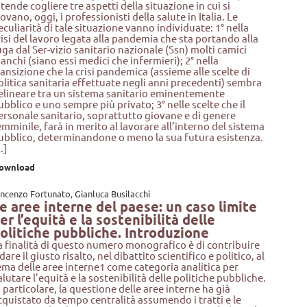
ntende cogliere tre aspetti della situazione in cui si
rovano, oggi, i professionisti della salute in Italia. Le
eculiarità di tale situazione vanno individuate: 1° nella
risi del lavoro legata alla pandemia che sta portando alla
uga dal Ser-vizio sanitario nazionale (Ssn) molti camici
ianchi (siano essi medici che infermieri); 2° nella
ransizione che la crisi pandemica (assieme alle scelte di
olitica sanitaria effettuate negli anni precedenti) sembra
elineare tra un sistema sanitario eminentemente
ubblico e uno sempre più privato; 3° nelle scelte che il
ersonale sanitario, soprattutto giovane e di genere
emminile, farà in merito al lavorare all’interno del sistema
ubblico, determinandone o meno la sua futura esistenza.
..]
ownload
incenzo Fortunato
,
Gianluca Busilacchi
e aree interne del paese: un caso limite
er l’equità e la sostenibilità delle
olitiche pubbliche. Introduzione
a finalità di questo numero monografico è di contribuire
 dare il giusto risalto, nel dibattito scientifico e politico, al
ema delle aree interne1 come categoria analitica per
alutare l’equità e la sostenibilità delle politiche pubbliche.
n particolare, la questione delle aree interne ha già
cquistato da tempo centralità assumendo i tratti e le