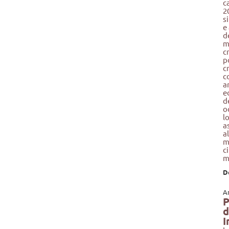
c
2
s
e
d
m
c
p
c
c
a
e
d
o
l
a
a
m
c
m
D
An
P
d
I