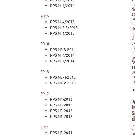
L
RPS N. 1/2016
d
s
2015
p
RPS N. 4/2015
s
RPS N. 2-3/2015
d
I
RPS N. 1/2015
U
e
2014
l
RPS N2-3-2014
c
RPS N. 4/2014
q
RPS N. 1/2014
f
a
2013
u
i
RPS N3-4-2013
l
RPS N1-2-2013
D
2012
RPS N4-2012
U
RPS N3-2012
I
RPS N2-2012
S
RPS N1-2012
d
I
2011
s
RPS N3-2011
o