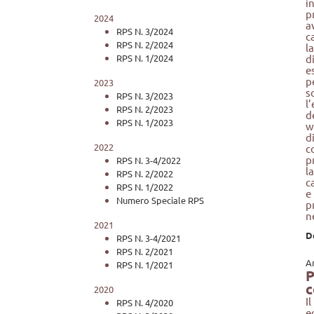
i
p
2024
a
RPS N. 3/2024
c
RPS N. 2/2024
l
RPS N. 1/2024
d
e
p
2023
s
RPS N. 3/2023
l
RPS N. 2/2023
d
RPS N. 1/2023
w
d
2022
c
p
RPS N. 3-4/2022
l
RPS N. 2/2022
c
RPS N. 1/2022
e
Numero Speciale RPS
p
n
2021
D
RPS N. 3-4/2021
RPS N. 2/2021
A
RPS N. 1/2021
P
c
2020
I
RPS N. 4/2020
e