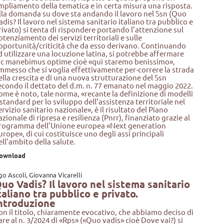
mpliamento della tematica e in certa misura una risposta.
lla domanda su dove sta andando il lavoro nel Ssn (Quo
adis? Il lavoro nel sistema sanitario italiano tra pubblico e
rivato) si tenta di rispondere portando l’attenzione sul
otenziamento dei servizi territoriali e sulle
pportunità/criticità che da esso derivano. Continuando
d utilizzare una locuzione latina, si potrebbe affermare
ic manebimus optime cioè «qui staremo benissimo»,
mmesso che si voglia effettivamente per-correre la strada
ella crescita e di una nuova strutturazione del Ssn
econdo il dettato del d.m. n. 77 emanato nel maggio 2022.
ome è noto, tale norma, «recante la definizione di modelli
 standard per lo sviluppo dell’assistenza territoriale nel
ervizio sanitario nazionale», è il risultato del Piano
azionale di ripresa e resilienza (Pnrr), finanziato grazie al
rogramma dell’Unione europea «Next generation
urope», di cui costituisce uno degli assi principali
ell’ambito della salute.
ownload
go Ascoli
,
Giovanna Vicarelli
uo Vadis? Il lavoro nel sistema sanitario
taliano tra pubblico e privato.
ntroduzione
on il titolo, chiaramente evocativo, che abbiamo deciso di
are al n. 3/2024 di «Rps» («Quo vadis» cioè Dove vai?) si