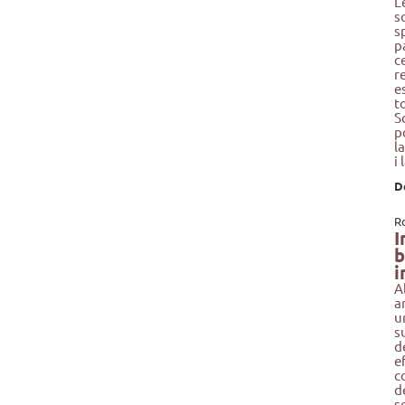
L
s
s
p
c
r
e
t
S
p
l
i
D
R
I
b
i
A
a
u
s
d
e
c
d
s