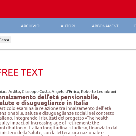
ARCHIVIO
AUTORI
ABBONAMENTI
C
Cerca
FREE TEXT
hiara Ardito
,
Giuseppe Costa
,
Angelo d'Errico
,
Roberto Leombruni
nnalzamento dell’età pensionabile,
alute e disuguaglianze in Italia
’articolo esamina la relazione tra innalzamento dell’età
ensionabile, salute e disuguaglianze sociali nel contesto
taliano, integrando i risultati del progetto «The health
quity impact of increasing age of retirement: the
ontribution of Italian longitudinal studies», finanziato dal
inistero della Salute, con la letteratura nazionale e