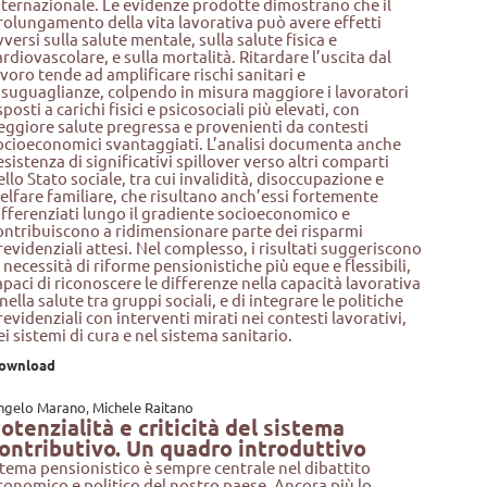
nternazionale. Le evidenze prodotte dimostrano che il
rolungamento della vita lavorativa può avere effetti
vversi sulla salute mentale, sulla salute fisica e
ardiovascolare, e sulla mortalità. Ritardare l’uscita dal
avoro tende ad amplificare rischi sanitari e
isuguaglianze, colpendo in misura maggiore i lavoratori
sposti a carichi fisici e psicosociali più elevati, con
eggiore salute pregressa e provenienti da contesti
ocioeconomici svantaggiati. L’analisi documenta anche
’esistenza di significativi spillover verso altri comparti
ello Stato sociale, tra cui invalidità, disoccupazione e
elfare familiare, che risultano anch’essi fortemente
ifferenziati lungo il gradiente socioeconomico e
ontribuiscono a ridimensionare parte dei risparmi
revidenziali attesi. Nel complesso, i risultati suggeriscono
a necessità di riforme pensionistiche più eque e flessibili,
apaci di riconoscere le differenze nella capacità lavorativa
 nella salute tra gruppi sociali, e di integrare le politiche
revidenziali con interventi mirati nei contesti lavorativi,
ei sistemi di cura e nel sistema sanitario.
ownload
ngelo Marano
,
Michele Raitano
otenzialità e criticità del sistema
ontributivo. Un quadro introduttivo
l tema pensionistico è sempre centrale nel dibattito
conomico e politico del nostro paese. Ancora più lo