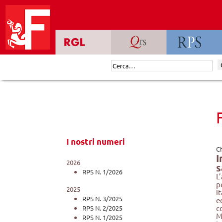
Skip
to
content
Cerca:
I nostri numeri
C
I
2026
s
RPS N. 1/2026
L
p
2025
i
RPS N. 3/2025
e
c
RPS N. 2/2025
M
RPS N. 1/2025