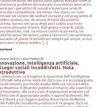
e politiche attive del lavoro sono spesso evocate come la
oluzione ai problemi del mancato inserimento lavorativo,
pecie per i percettori di sussidi e le persone prive di
articolari competenze. Da tempo rive-stono un ruolo
entrale nei sistemi del welfare europei e nei programmi di
eddito minimo che, da misure di lotta alla povertà
strema, hanno nel corso degli anni subìto una forte
orsione attivante (Ciarini, Puli-gnano e Girardi, 2020).
ono diventati, cioè, sia misure contro la po-vertà, sia
olitiche attive del lavoro, volte a favorire il reinserimento
avorativo di platee di beneficiari sempre più ampie, inclusi
 lavoratori a basso reddito. [...]
ownload
ossana Dettori
,
Laura Pennacchi
nnovazione, Intelligenza artificiale,
isogni sociali insoddisfatti. Nota
ntroduttiva
l clamore con cui è esplosa la questione dell’Intelligenza
rtificiale nella prima metà del 2023 non si è accompagnata
na altrettanto pro-fonda analisi della sua natura e della
ua dinamica. Il dibattito pubblico è rimasto alla superficie
el fenomeno, alla ricerca più di espressioni eclatanti e di
ffetto che di appropriate analisi e approfondimenti. Per
ontribuire a correggere questa distorsione «la Rivista
elle Politiche Sociali» ha promosso il 14 giugno 2023 un
eminario dedicato a Innovazione, Intelligenza artificiale,