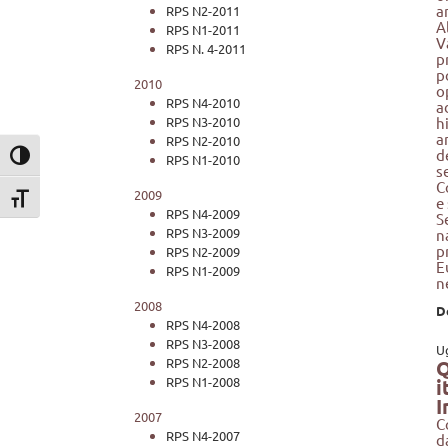
a
RPS N2-2011
A
RPS N1-2011
V
RPS N. 4-2011
p
p
2010
o
RPS N4-2010
a
RPS N3-2010
h
a
RPS N2-2010
d
Attiva/disattiva alto contrasto
RPS N1-2010
s
C
2009
Attiva/disattiva dimensione testo
e
RPS N4-2009
S
RPS N3-2009
n
p
RPS N2-2009
E
RPS N1-2009
n
2008
D
RPS N4-2008
RPS N3-2008
U
RPS N2-2008
Q
RPS N1-2008
i
I
2007
C
RPS N4-2007
d