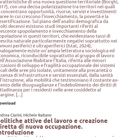
aratteristiche di una nuova questione territoriale (Borghi,
017), con una decisa polarizzazione tra territori nei quali
i concentrano opportunità, risorse, servizi e investimenti
 aree in cui crescono l’invecchiamento, la povertà e la
esertificazione. Sul piano dell’analisi demografica da
olti decenni esistono studi importanti riferiti al
rescente spopolamento e invecchiamento della
opolazione in questi territori, che evidenziano tassi di
rescita naturale particolarmente negativi soprattutto nei
omuni periferici e ultraperiferici (Istat, 2024);
nalogamente esiste un’ampia letteratura sociologica ed
conomica, riconducibile soprattutto al gruppo di lavoro
ell’Associazione Riabitare l’Italia, riferita alle minori
ccasioni di sviluppo e fragilità occupazionale dei sistemi
ocali delle aree più isolate, unitamente alla precarietà o
ssenza di infrastrutture e servizi essenziali, dalla sanità
ll’istruzione, alla mobilità che testimoniano il costante au-
ento delle disuguaglianze e l’indebolimento dei diritti di
ittadinanza per i residenti nelle aree cosiddette al
argine. [...]
ownload
drea Ciarini
,
Michele Raitano
olitiche attive del lavoro e creazione
iretta di nuova occupazione.
ntroduzione