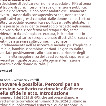
a decisione di dedicare un numero speciale di RPS al tema
el lavoro di cura, inteso nella sua dimensione pubblica,
ociale e collettiva – e non come ambito esclusivamente
rivato –, nasce dalla consapevolezza che, nonostante i
ignificativi progressi compiuti dalle donne in molti settori
ella vita sociale, economica e politica a livello globale, in
talia persiste un evidente svantaggio rispetto agli uomini.
n divario che si riconferma nel tempo e che, come
videnziato da un’ampia letteratura, è riconduci-bile in
arga misura al carico sproporzionato di attività di cura che
onti-nua a gravare sulle donne, impegnate
uotidianamente nell’assistenza ai membri più fragili della
amiglia, bambini e bambine, anziani. La genito-rialità,
ssociata positivamente allo stato occupazionale degli
omini nella maggioranza dei paesi europei, rappresenta
nvece il principale ostacolo alla piena affermazione
avorativa delle donne in Italia. [...]
ownload
go Ascoli
,
Giovanna Vicarelli
nnovare è possibile. Percorsi per un
ervizio sanitario nazionale all’altezza
elle sfide in atto. Introduzione
l numero 1 del 2025 di RPS, che qui presentiamo, è
trettamente correlato al numero 3 del 2024 (l’ultimo in
rdine di pubblicazione) rispetto al quale propone un