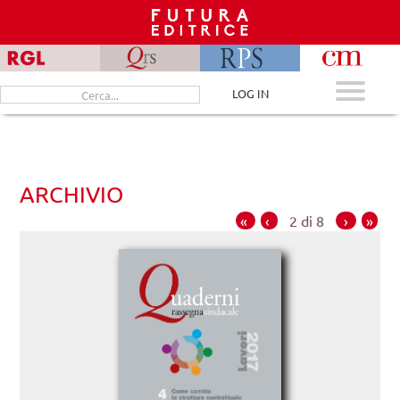
Skip
to
content
Cerca
LOG IN
per:
ARCHIVIO
«
‹
2 di 8
›
»