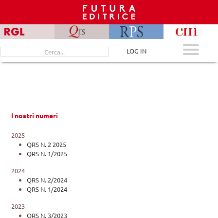
Skip
to
content
Cerca
LOG IN
per:
I nostri numeri
2025
QRS N. 2 2025
QRS N. 1/2025
2024
QRS N. 2/2024
QRS N. 1/2024
2023
QRS N. 3/2023