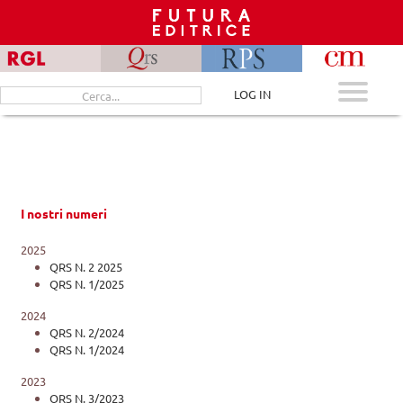
Skip
to
content
Cerca
LOG IN
per:
I nostri numeri
2025
QRS N. 2 2025
QRS N. 1/2025
2024
QRS N. 2/2024
QRS N. 1/2024
2023
QRS N. 3/2023